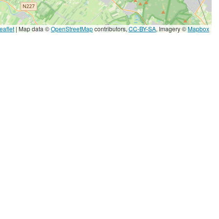
eaflet
|
Map data ©
OpenStreetMap
contributors,
CC-BY-SA
, Imagery ©
Mapbox