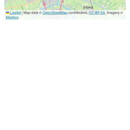
Leaflet
|
Map data ©
OpenStreetMap
contributors,
CC-BY-SA
, Imagery ©
Mapbox