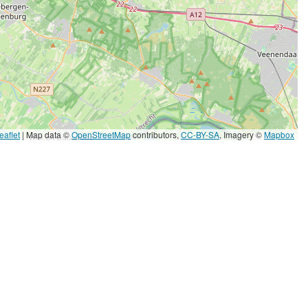
eaflet
|
Map data ©
OpenStreetMap
contributors,
CC-BY-SA
, Imagery ©
Mapbox