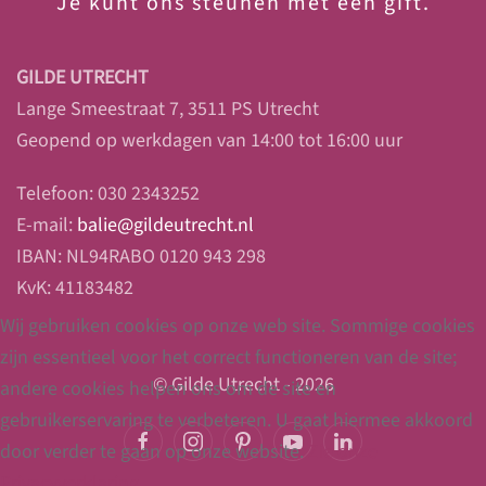
Je
kunt ons steunen met een gift.
GILDE UTRECHT
Lange Smeestraat 7, 3511 PS Utrecht
Geopend op werkdagen van 14:00 tot 16:00 uur
Telefoon: 030 2343252
E-mail:
balie@gildeutrecht.nl
IBAN: NL94RABO 0120 943 298
KvK: 41183482
Wij gebruiken cookies op onze web site. Sommige cookies
zijn essentieel voor het correct functioneren van de site;
© Gilde Utrecht - 2026
andere cookies helpen ons om de site en
gebruikerservaring te verbeteren. U gaat hiermee akkoord
door verder te gaan op onze website.
Zie onze
Privacyverklaring.