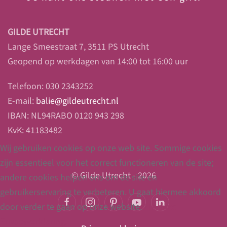
GILDE UTRECHT
Lange Smeestraat 7, 3511 PS Utrecht
Geopend op werkdagen van 14:00 tot 16:00 uur
Telefoon: 030 2343252
E-mail:
balie@gildeutrecht.nl
IBAN: NL94RABO 0120 943 298
KvK: 41183482
Wij gebruiken cookies op onze web site. Sommige cookies
zijn essentieel voor het correct functioneren van de site;
© Gilde Utrecht - 2026
andere cookies helpen ons om de site en
gebruikerservaring te verbeteren. U gaat hiermee akkoord
door verder te gaan op onze website.
Zie onze
Privacyverklaring.