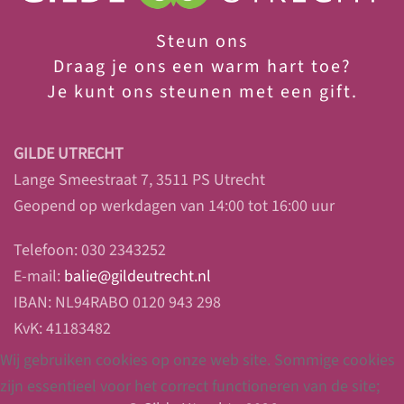
Steun ons
Draag je ons een warm hart toe?
Je
kunt ons steunen met een gift.
GILDE UTRECHT
Lange Smeestraat 7, 3511 PS Utrecht
Geopend op werkdagen van 14:00 tot 16:00 uur
Telefoon: 030 2343252
E-mail:
balie@gildeutrecht.nl
IBAN: NL94RABO 0120 943 298
KvK: 41183482
Wij gebruiken cookies op onze web site. Sommige cookies
zijn essentieel voor het correct functioneren van de site;