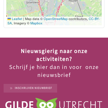
Leaflet
|
Map data ©
OpenStreetMap
contributors,
CC-BY-
SA
, Imagery ©
Mapbox
Nieuwsgierig naar onze
activiteiten?
Schrijf je hier dan in voor onze
nieuwsbrief
INSCHRIJVEN NIEUWBRIEF