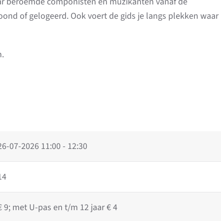
aar beroemde componisten en muzikanten vanaf de
nd of gelogeerd. Ook voert de gids je langs plekken waar
n.
26-07-2026
11:00 - 12:30
14
€ 9; met U-pas en t/m 12 jaar € 4