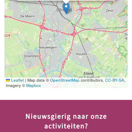
Leaflet
|
Map data ©
OpenStreetMap
contributors,
CC-BY-SA
,
Imagery ©
Mapbox
Nieuwsgierig naar onze
activiteiten?