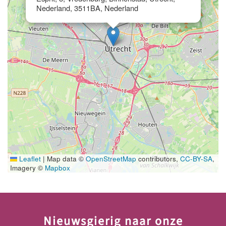
Nederland, 3511BA, Nederland
Leaflet
|
Map data ©
OpenStreetMap
contributors,
CC-BY-SA
,
Imagery ©
Mapbox
Nieuwsgierig naar onze