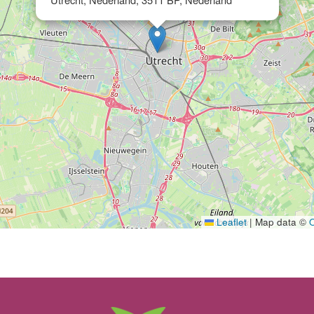
Leaflet
|
Map data ©