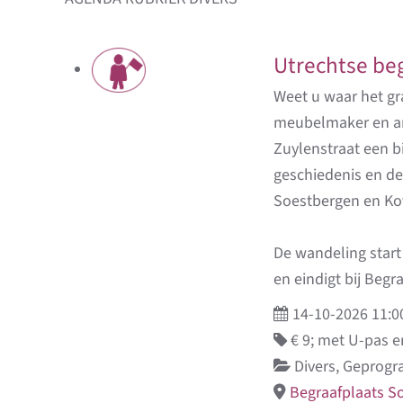
Utrechtse be
Weet u waar het gr
meubelmaker en arch
Zuylenstraat een b
geschiedenis en d
Soestbergen en Ko
De wandeling start
en eindigt bij Beg
14-10-2026 11:0
€ 9; met U-pas en
Divers, Geprog
Begraafplaats S