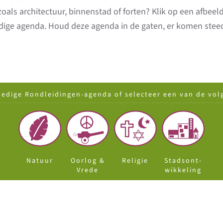
ls architectuur, binnenstad of forten? Klik op een afbeeldi
ledige agenda. Houd deze agenda in de gaten, er komen ste
ledige Rondleidingen-agenda
of selecteer een van de vol
Natuur
Oorlog &
Religie
Stadsont-
Vrede
wikkeling